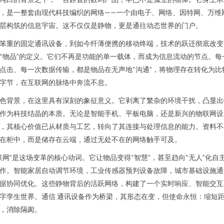
，是一整套由现代科技编织的网络——一个由电子、网络、因特网、万维
层构筑的信息宇宙。这不仅仅是静物，更是通往动态世界的门户。
笨重的固定通讯设备，到如今纤薄便携的移动终端，技术的跃迁彻底改变
“物品”的定义。它们不再是功能的单一载体，而成为信息流动的节点。每
点击、每一次数据传输，都是物品在无声地“沟通”，将物理存在转化为比
字节，在互联网的脉络中奔流不息。
色背景，在这里具有深刻的象征意义。它剥离了繁杂的环境干扰，凸显出
作为科技结晶的本质。无论是智能手机、平板电脑，还是新兴的物联网设
，其核心价值已从材质与工艺，转向了其连接与处理信息的能力。资料不
在柜中，而是储存在云端，通过无处不在的网络触手可及。
联网”是这场变革的核心动词。它让物品变得“智慧”，甚至趋向“无人”化自
作。智能家居自动调节环境，工业传感器预判设备故障，城市基础设施通
据协同优化。这些静物背后的活跃网络，构建了一个实时响应、智能交互
字孪生世界。通信 通讯设备作为桥梁，其形态在变，但使命永恒：缩短
，消除隔阂。