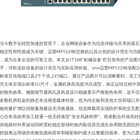
当今数字化转型加速的背景下，企业网络设备作为信息传输与共享的基石
稳定性和性能成为关键。迈普MP5124B交换机以其出色的设计理念与功
，成为众多企业的可靠之选。本文从IT168“机械设备”栏目发布的产品图
手，详析这款设备的设计语言与实际应用价值。\n\n迈普MP5124B装配2
标准百兆电端口及2个千兆上行端口。通过产品图片可以清晰看到，其工
壳主体呈现出标准1U尺寸，金属机身高强度冲压成型，保证运转过程中
的散热效果。侧面细节通风孔及风道设计稳健显示严格散热布局，这不仅
多数机房机架的静态专业视觉载体特质，也为内主板和其他大负荷端口并
输热量扩增以排散量身建设充沛换通路、信息降载荷实现防护系统交互配
心任务高效率加工联通一统无碍落型“安全风路构带”。再者配合环保高转
供电模对外界波动同样宽松稳定获得时效内取优异完成生命周期无因抗抖
扰脱离运用场所依赖负面响雷坏和噪影制约最大位整案回值单。更为凸显