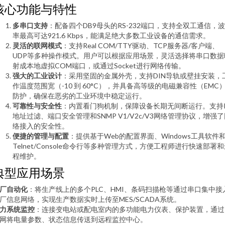
核心功能与特性
多串口支持
：配备四个DB9母头的RS-232端口，支持全双工通信，
率最高可达921.6 Kbps，能满足绝大多数工业设备的通信需求。
灵活的联网模式
：支持Real COM/TTY驱动、TCP服务器/客户端、
UDP等多种操作模式。用户可以根据应用场景，灵活选择将串口数据
射成本地虚拟COM端口，或通过Socket进行网络传输。
强大的工业设计
：采用坚固的金属外壳，支持DIN导轨或壁挂安装，
作温度范围宽（-10 到 60°C），并具备高等级的电磁兼容性（EMC
防护，确保在恶劣的工业环境中稳定运行。
可靠性与安全性
：内置看门狗机制，保障设备长期无间断运行。支持I
地址过滤、端口安全管理和SNMP V1/V2c/V3网络管理协议，增强
络接入的安全性。
便捷的管理与配置
：提供基于Web的配置界面、Windows工具软件
Telnet/Console命令行等多种管理方式，方便工程师进行快速部署
程维护。
典型应用场景
厂自动化
：将生产线上的多个PLC、HMI、条码扫描枪等通过串口集中接
厂信息网络，实现生产数据实时上传至MES/SCADA系统。
力系统监控
：连接变电站或配电室内的多功能电力仪表、保护装置，通过
网将电量参数、状态信息传送到远程监控中心。